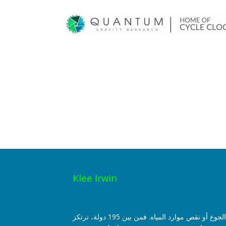
Klee Irwin
هي واقعية تمامًا أن يغوص الإنسان في إحدى سيناريوهات أفلام النهاية العالمية، مثل كوارث البيئة أو الفيروسات أو النووية أو الجوع أو نقص موارد المياه. فمن بين 195 دولة، ترتكز