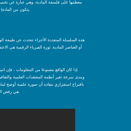
معظمها على فلسفة المادية، وهي عبارة عن تخمين 
يتكون من المادة) هي في النهاية السبب الرئيسي وتوجه المجتمع العالمي. وسيوجه فلسفة وجودية مختلفة الاتجاه العام أو الخط الزمني بطريقة مختلفة.
هذه السلسلة المتعددة الأجزاء تتحدث عن طبيعة الو
أو العناصر المادية. ثورة الفيزياء الرقمية هي الاع
باقتراح استفزازي مفاده أن صورة علمية أوضح لماهية 
هي رفض الوضع الراهن للفلسفة المادية القديمة ، فإن المعنى الضمني هو أنها ستغير كيفية تطور البشرية وتفاعلها على هذا الكوكب للمضي قدما.