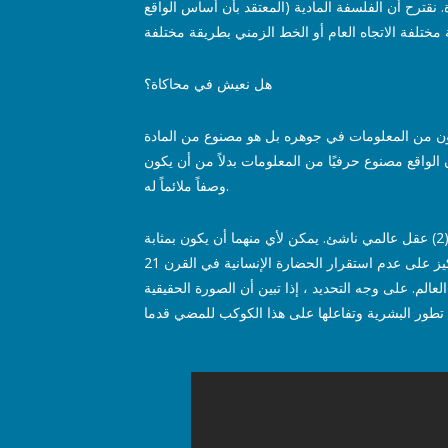
قترح أن الفلسفة المادية (المعتقد بأن أساس الواقع
هل نعيش في محاكاة؟
يتكون من المعلومات في جوهره بل هو مصنوع من المادة
أن الواقع مصنوع حرفيًا من المعلومات بدلاً من أن يكون
وصفاً ملائماً له.
إذا كان الواقع مصنوعا من المعلومات ، فإن اثنين من المرشحين لما ستكون عليه ركيزته يشملان: (1) كمبيوتر عالمي ناشئ. أو (2) عقل عالمي ناشئ. يمكن لأي منهما أن يكون بمثابة
الركيزة للاحتفاظ بالمعلومات ومعالجتها. تبدأ السلسلة بالتركيز على عدم استقرار الحضارة الإنسانية في القرن 21st ومدى سرعة تغير أنظمة المعتقدات العلمية والثقافية القديمة. وينتهي
عالم. على وجه التحديد ، إذا تبين أن الصورة الحقيقية